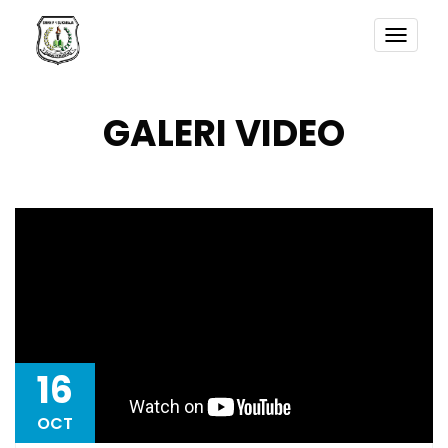
TOGG
NAVI
GALERI VIDEO
16
OCT