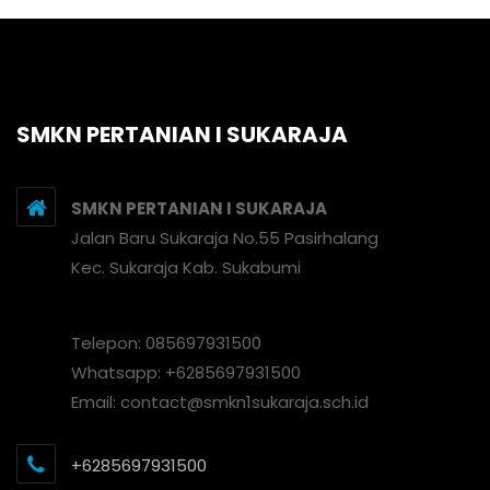
SMKN PERTANIAN I SUKARAJA
SMKN PERTANIAN I SUKARAJA
Jalan Baru Sukaraja No.55 Pasirhalang
Kec. Sukaraja Kab. Sukabumi
Telepon: 085697931500
Whatsapp: +6285697931500
Email: contact@smkn1sukaraja.sch.id
+6285697931500